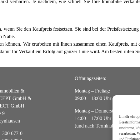
t verharren. Je nachdem, wie schnell Sie Ihre Immobilie verkaufen
 wenn Sie den Kaufpreis festsetzen. Sie sind bei der Preisfestsetzung n
en Nähe.
ren können. Wir erarbeiten mit Ihnen zusammen einen Kaufpreis, mit 
amit Ihr Verkauf ein Erfolg auf ganzer Linie wird. Am besten rufen Sie
Öffnungszeiten:
mobilien &
Montag – Freitag:
CEPT GmbH &
09:00 – 13:00 Uhr
ECT GmbH
Montag – Donnerstag
e 9
Um dir ein op
14:00 – 17:00 Uhr
eynhausen
Geräteinforma
(und nach Terminabsprache)
zustimmst, kö
 – 300 677-0
verarbeiten. 
und Funktione