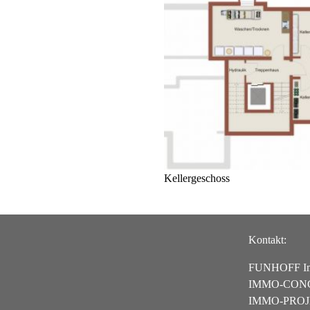
Kellergeschoss
Kontakt:
FUNHOFF Im
IMMO-CON
IMMO-PROJ