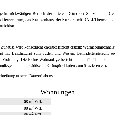
 im rückwärtigen Bereich der unteren Detmolder Straße – alle Gesc
as Herzzentrum, das Krankenhaus, der Kurpark mit BALI-Therme und 
rreichbar.
 Zuhause wird konsequent energieeffizient erstellt: Wärmepumpenhei
ung mit Beschattung zum Süden und Westen. Behindertengerecht auc
jede Wohnung. Die kleine Wohnanlage besteht aus nur fünf Parteien u
umliegenden innerstädtischen Grüngürtel laden zum Spazieren ein.
schreibung unseres Bauvorhabens.
Wohnungen
2
68 m
Wfl.
2
88 m
Wfl.
2
68 m
Wfl.