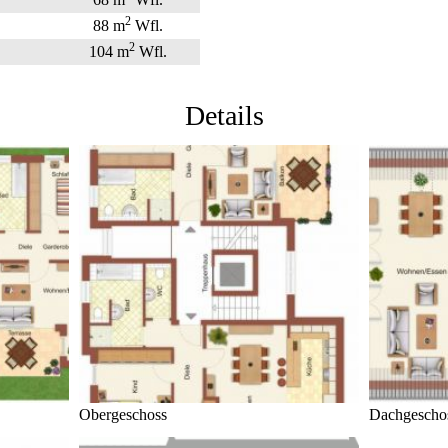
2
88 m
Wfl.
2
104 m
Wfl.
Details
Obergeschoss
Dachgescho