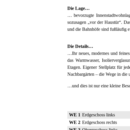
Die Lage…
… bevorzugte Innenstadtwohnlage
sozusagen „vor der Haustür“. D
und die Bahnhöfe sind fußläufig e
Die Details…
…Ihr neues, modernes und feines
das Warmwasser, Isolierverglas
Etagen. Eigener Stellplatz für 
Nachbargärten – die Wege in die 
…und dies ist nur eine kleine Be
WE 1
Erdgeschoss links
WE 2
Erdgeschoss rechts
WE 3
Obergeschoss links