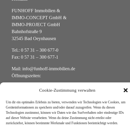
FUNHOFF Immobilien &
IMMO-CONCEPT GmbH &
IMMO-PROJECT GmbH
Bahnhofstraße 9
32545 Bad Oeynhausen
Tel.: 0 57 31 – 300 677-0
Fax: 0 57 31 – 300 677-1
Mail: info@funhoff-immobilien.de
Öffnungszeiten:
Montag – Freitag:
Cookie-Zustimmung verwalten
09:00 – 13:00 Uhr
Um dir ein optimales Erlebnis zu bieten, verwenden wir Technologien wie Cookies, um
Montag – Donnerstag
Geräteinformationen zu speichern und/oder darauf zuzugreifen. Wenn du diesen
14:00 – 17:00 Uhr
Technologien zustimmst, können wir Daten wie das Surfverhalten oder eindeutige IDs
auf dieser Website verarbeiten. Wenn du deine Zustimmung nicht erteilst oder
(und nach Terminabsprache)
zurückziehst, können bestimmte Merkmale und Funktionen beeinträchtigt werden.
© IMMO-CONCEPT GmbH
2026 |
IMPRESSUM
|