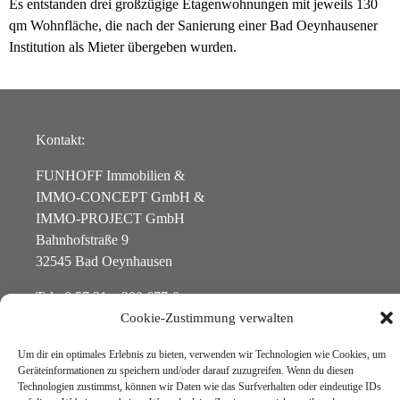
Es entstanden drei großzügige Etagenwohnungen mit jeweils 130
qm Wohnfläche, die nach der Sanierung einer Bad Oeynhausener
Institution als Mieter übergeben wurden.
Kontakt:
FUNHOFF Immobilien &
IMMO-CONCEPT GmbH &
IMMO-PROJECT GmbH
Bahnhofstraße 9
32545 Bad Oeynhausen
Tel.: 0 57 31 – 300 677-0
Fax: 0 57 31 – 300 677-1
Cookie-Zustimmung verwalten
Mail: info@funhoff-immobilien.de
Um dir ein optimales Erlebnis zu bieten, verwenden wir Technologien wie Cookies, um
Geräteinformationen zu speichern und/oder darauf zuzugreifen. Wenn du diesen
Öffnungszeiten:
Technologien zustimmst, können wir Daten wie das Surfverhalten oder eindeutige IDs